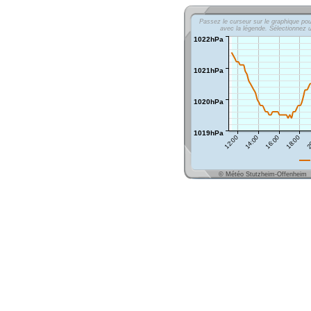
Passez le curseur sur le graphique pour
avec la légende. Sélectionnez 
1022hPa
1021hPa
1020hPa
1019hPa
14:00
18:00
12:00
16:00
2
© Météo Stutzheim-Offenheim